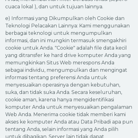
cuaca lokal ), dan untuk tujuan lainnya.
e) Informasi yang Dikumpulkan oleh Cookie dan
Teknologi Pelacakan Lainnya: Kami menggunakan
berbagai teknologi untuk mengumpulkan
informasi, dan ini mungkin termasuk smengakhiri
cookie untuk Anda. "Cookie" adalah file data kecil
yang ditransfer ke hard drive komputer Anda yang
memungkinkan Situs Web merespons Anda
sebagai individu, mengumpulkan dan mengingat
informasi tentang preferensi Anda untuk
menyesuaikan operasinya dengan kebutuhan,
suka, dan tidak suka Anda. Secara keseluruhan,
cookie aman, karena hanya mengidentifikasi
komputer Anda untuk menyesuaikan pengalaman
Web Anda. Menerima cookie tidak memberi kami
akses ke komputer Anda atau Data Pribadi apa pun
tentang Anda, selain informasi yang Anda pilih
untuk dibagikan. Server lain tidak dapat