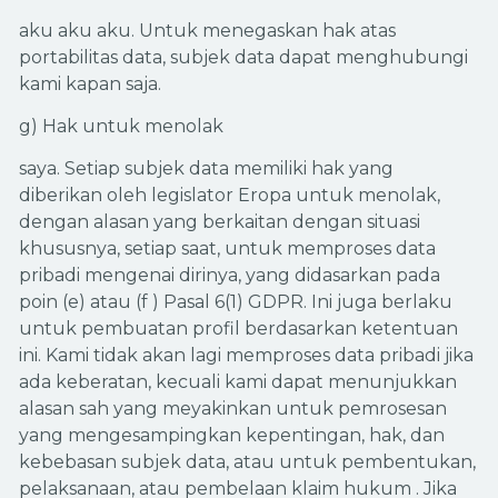
aku aku aku. Untuk menegaskan hak atas
portabilitas data, subjek data dapat menghubungi
kami kapan saja.
g) Hak untuk menolak
saya. Setiap subjek data memiliki hak yang
diberikan oleh legislator Eropa untuk menolak,
dengan alasan yang berkaitan dengan situasi
khususnya, setiap saat, untuk memproses data
pribadi mengenai dirinya, yang didasarkan pada
poin (e) atau (f ) Pasal 6(1) GDPR. Ini juga berlaku
untuk pembuatan profil berdasarkan ketentuan
ini. Kami tidak akan lagi memproses data pribadi jika
ada keberatan, kecuali kami dapat menunjukkan
alasan sah yang meyakinkan untuk pemrosesan
yang mengesampingkan kepentingan, hak, dan
kebebasan subjek data, atau untuk pembentukan,
pelaksanaan, atau pembelaan klaim hukum . Jika