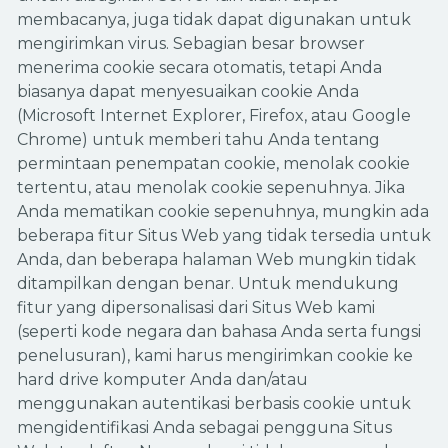
membacanya, juga tidak dapat digunakan untuk
mengirimkan virus. Sebagian besar browser
menerima cookie secara otomatis, tetapi Anda
biasanya dapat menyesuaikan cookie Anda
(Microsoft Internet Explorer, Firefox, atau Google
Chrome) untuk memberi tahu Anda tentang
permintaan penempatan cookie, menolak cookie
tertentu, atau menolak cookie sepenuhnya. Jika
Anda mematikan cookie sepenuhnya, mungkin ada
beberapa fitur Situs Web yang tidak tersedia untuk
Anda, dan beberapa halaman Web mungkin tidak
ditampilkan dengan benar. Untuk mendukung
fitur yang dipersonalisasi dari Situs Web kami
(seperti kode negara dan bahasa Anda serta fungsi
penelusuran), kami harus mengirimkan cookie ke
hard drive komputer Anda dan/atau
menggunakan autentikasi berbasis cookie untuk
mengidentifikasi Anda sebagai pengguna Situs