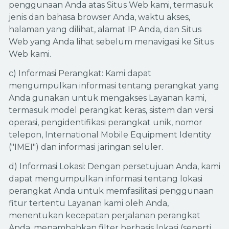
penggunaan Anda atas Situs Web kami, termasuk
jenis dan bahasa browser Anda, waktu akses,
halaman yang dilihat, alamat IP Anda, dan Situs
Web yang Anda lihat sebelum menavigasi ke Situs
Web kami.
c) Informasi Perangkat: Kami dapat
mengumpulkan informasi tentang perangkat yang
Anda gunakan untuk mengakses Layanan kami,
termasuk model perangkat keras, sistem dan versi
operasi, pengidentifikasi perangkat unik, nomor
telepon, International Mobile Equipment Identity
("IMEI") dan informasi jaringan seluler.
d) Informasi Lokasi: Dengan persetujuan Anda, kami
dapat mengumpulkan informasi tentang lokasi
perangkat Anda untuk memfasilitasi penggunaan
fitur tertentu Layanan kami oleh Anda,
menentukan kecepatan perjalanan perangkat
Anda, menambahkan filter berbasis lokasi (seperti