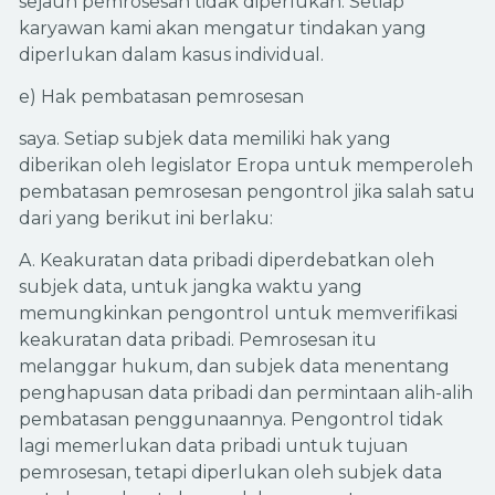
sejauh pemrosesan tidak diperlukan. Setiap
karyawan kami akan mengatur tindakan yang
diperlukan dalam kasus individual.
e) Hak pembatasan pemrosesan
saya. Setiap subjek data memiliki hak yang
diberikan oleh legislator Eropa untuk memperoleh
pembatasan pemrosesan pengontrol jika salah satu
dari yang berikut ini berlaku:
A. Keakuratan data pribadi diperdebatkan oleh
subjek data, untuk jangka waktu yang
memungkinkan pengontrol untuk memverifikasi
keakuratan data pribadi. Pemrosesan itu
melanggar hukum, dan subjek data menentang
penghapusan data pribadi dan permintaan alih-alih
pembatasan penggunaannya. Pengontrol tidak
lagi memerlukan data pribadi untuk tujuan
pemrosesan, tetapi diperlukan oleh subjek data