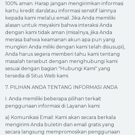
100% aman. Harap jangan mengirimkan informasi
kartu kredit dan/atau informasi sensitif lainnya
kepada kami melalui email. Jika Anda memiliki
alasan untuk meyakini bahwa interaksi Anda
dengan kami tidak aman (misalnya, jika Anda
merasa bahwa keamanan akun apa pun yang
mungkin Anda miliki dengan kami telah disusupi),
Anda harus segera memberi tahu kami tentang
masalah tersebut dengan menghubungi kami
sesuai dengan bagian "Hubungi Kami" yang
tersedia di Situs Web kami.
7. PILIHAN ANDA TENTANG INFORMASI ANDA
I. Anda memiliki beberapa pilihan terkait
penggunaan informasi di Layanan kami:
a) Komunikasi Email: Kami akan secara berkala
mengirimi Anda buletin dan email gratis yang
secara langsung mempromosikan penggunaan