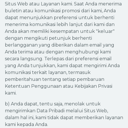
Situs Web atau Layanan kami. Saat Anda menerima
buletin atau komunikasi promosi dari kami, Anda
dapat menunjukkan preferensi untuk berhenti
menerima komunikasi lebih lanjut dari kami dan
Anda akan memiliki kesempatan untuk "keluar"
dengan mengikuti petunjuk berhenti
berlangganan yang diberikan dalam email yang
Anda terima atau dengan menghubungi kami
secara langsung. Terlepas dari preferensi email
yang Anda tunjukkan, kami dapat mengirimi Anda
komunikasi terkait layanan, termasuk
pemberitahuan tentang setiap pembaruan
Ketentuan Penggunaan atau Kebijakan Privasi
kami.
b) Anda dapat, tentu saja, menolak untuk
mengirimkan Data Pribadi melalui Situs Web,
dalam hal ini, kami tidak dapat memberikan layanan
kami kepada Anda.