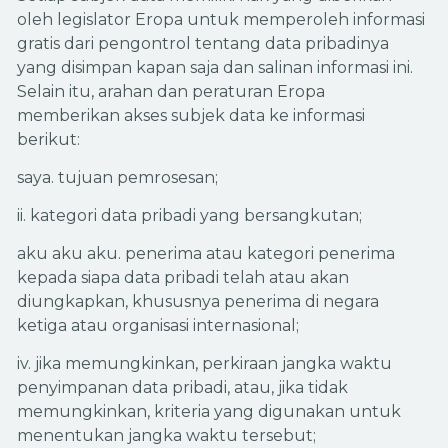
oleh legislator Eropa untuk memperoleh informasi
gratis dari pengontrol tentang data pribadinya
yang disimpan kapan saja dan salinan informasi ini.
Selain itu, arahan dan peraturan Eropa
memberikan akses subjek data ke informasi
berikut:
saya. tujuan pemrosesan;
ii. kategori data pribadi yang bersangkutan;
aku aku aku. penerima atau kategori penerima
kepada siapa data pribadi telah atau akan
diungkapkan, khususnya penerima di negara
ketiga atau organisasi internasional;
iv. jika memungkinkan, perkiraan jangka waktu
penyimpanan data pribadi, atau, jika tidak
memungkinkan, kriteria yang digunakan untuk
menentukan jangka waktu tersebut;