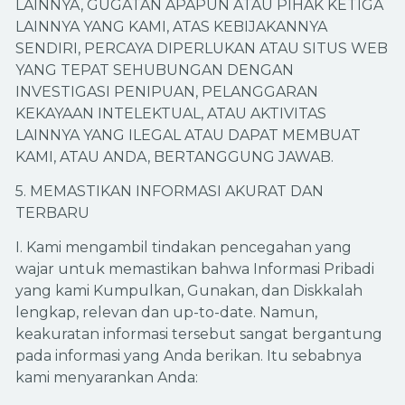
LAINNYA, GUGATAN APAPUN ATAU PIHAK KETIGA
LAINNYA YANG KAMI, ATAS KEBIJAKANNYA
SENDIRI, PERCAYA DIPERLUKAN ATAU SITUS WEB
YANG TEPAT SEHUBUNGAN DENGAN
INVESTIGASI PENIPUAN, PELANGGARAN
KEKAYAAN INTELEKTUAL, ATAU AKTIVITAS
LAINNYA YANG ILEGAL ATAU DAPAT MEMBUAT
KAMI, ATAU ANDA, BERTANGGUNG JAWAB.
5. MEMASTIKAN INFORMASI AKURAT DAN
TERBARU
I. Kami mengambil tindakan pencegahan yang
wajar untuk memastikan bahwa Informasi Pribadi
yang kami Kumpulkan, Gunakan, dan Diskkalah
lengkap, relevan dan up-to-date. Namun,
keakuratan informasi tersebut sangat bergantung
pada informasi yang Anda berikan. Itu sebabnya
kami menyarankan Anda: