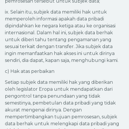
pemrosesan tersebut untuk subjek data;
ix. Selain itu, subjek data memiliki hak untuk
memperoleh informasi apakah data pribadi
dipindahkan ke negara ketiga atau ke organisasi
internasional. Dalam hal ini, subjek data berhak
untuk diberi tahu tentang pengamanan yang
sesuai terkait dengan transfer. Jika subjek data
ingin memanfaatkan hak akses ini untuk dirinya
sendiri, dia dapat, kapan saja, menghubungi kami.
c) Hak atas perbaikan
Setiap subjek data memiliki hak yang diberikan
oleh legislator Eropa untuk mendapatkan dari
pengontrol tanpa penundaan yang tidak
semestinya, pembetulan data pribadi yang tidak
akurat mengenai dirinya. Dengan
mempertimbangkan tujuan pemrosesan, subjek
data berhak untuk melengkapi data pribadi yang