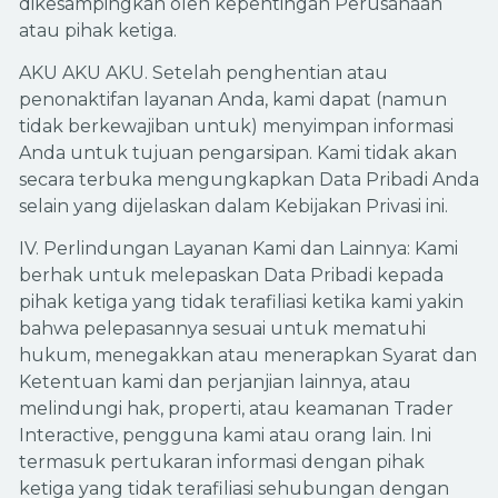
dikesampingkan oleh kepentingan Perusahaan
atau pihak ketiga.
AKU AKU AKU. Setelah penghentian atau
penonaktifan layanan Anda, kami dapat (namun
tidak berkewajiban untuk) menyimpan informasi
Anda untuk tujuan pengarsipan. Kami tidak akan
secara terbuka mengungkapkan Data Pribadi Anda
selain yang dijelaskan dalam Kebijakan Privasi ini.
IV. Perlindungan Layanan Kami dan Lainnya: Kami
berhak untuk melepaskan Data Pribadi kepada
pihak ketiga yang tidak terafiliasi ketika kami yakin
bahwa pelepasannya sesuai untuk mematuhi
hukum, menegakkan atau menerapkan Syarat dan
Ketentuan kami dan perjanjian lainnya, atau
melindungi hak, properti, atau keamanan Trader
Interactive, pengguna kami atau orang lain. Ini
termasuk pertukaran informasi dengan pihak
ketiga yang tidak terafiliasi sehubungan dengan